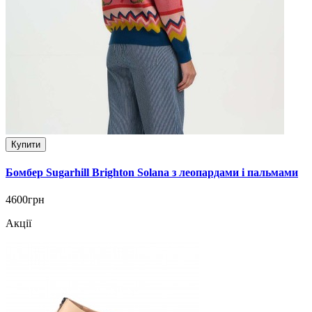
Купити
Бомбер Sugarhill Brighton Solana з леопардами і пальмами
4600грн
Акції