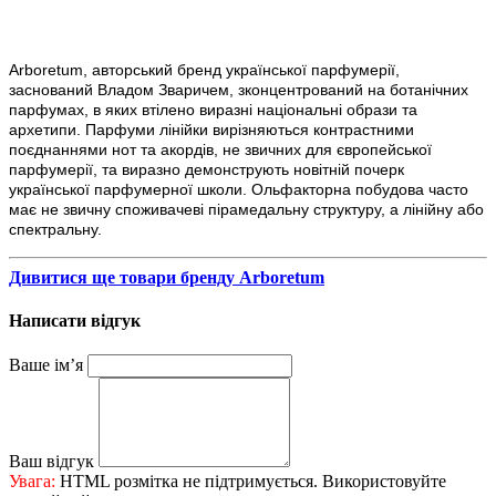
Arboretum, авторський бренд української парфумерії,
заснований Владом Зваричем, зконцентрований на ботанічних
парфумах, в яких втілено виразні національні образи та
архетипи. Парфуми лінійки вирізняються контрастними
поєднаннями нот та акордів, не звичних для європейської
парфумерії, та виразно демонструють новітній почерк
української парфумерної школи. Ольфакторна побудова часто
має не звичну споживачеві пірамедальну структуру, а лінійну або
спектральну.
Дивитися ще товари бренду Arboretum
Написати відгук
Ваше ім’я
Ваш відгук
Увага:
HTML розмітка не підтримується. Використовуйте