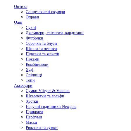
Оптика
Сонцезахисні окуляри
Оправи
Одяг
Сукні
Джемпери, світшоти, кардигани
Футболки
Сорочки та блузи
Штани та легінси
Піджаки та жакети
Піжами
Комбінезони
Худі
Спідниці
Топи
Аксесуари
Сумки Vlieger & Vandam
Шкарпетки та гольфи
Хустки
Наручні годинники Newgate
Прикраси
Парфуми
Маски
Рюкзаки та сумки