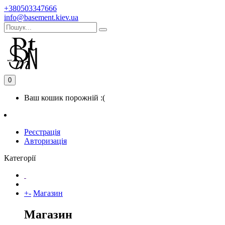
+380503347666
info@basement.kiev.ua
0
Ваш кошик порожній :(
Реєстрація
Авторизація
Категорії
+
-
Магазин
Магазин