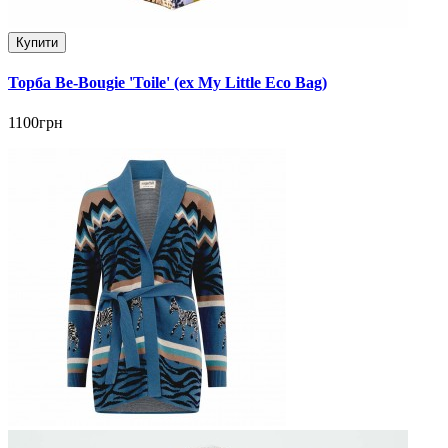
Купити
Торба Be-Bougie 'Toile' (ex My Little Eco Bag)
1100грн