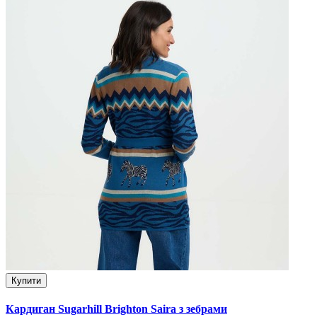
Купити
Кардиган Sugarhill Brighton Saira з зебрами