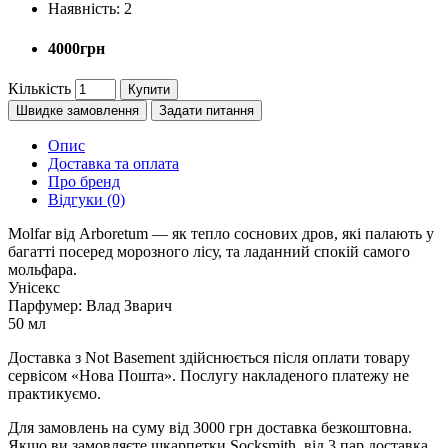
Наявність:
2
4000грн
Кількість
Купити
Швидке замовлення
Задати питання
Опис
Доставка та оплата
Про бренд
Відгуки (0)
Molfar від Arboretum — як тепло соснових дров, які палають у
багатті посеред морозного лісу, та ладанний спокій самого
мольфара.
Унісекс
Парфумер: Влад Зварич
50 мл
Доставка з Not Basement здійснюється після оплати товару
сервісом «Нова Пошта». Послугу накладеного платежу не
практикуємо.
Для замовлень на суму від 3000 грн доставка безкоштовна.
Якщо ви замовляєте шкарпетки Socksmith, від 3 пар доставка