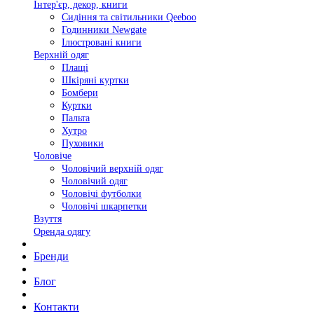
Інтер'єр, декор, книги
Сидіння та світильники Qeeboo
Годинники Newgate
Ілюстровані книги
Верхній одяг
Плащі
Шкіряні куртки
Бомбери
Куртки
Пальта
Хутро
Пуховики
Чоловіче
Чоловічий верхній одяг
Чоловічий одяг
Чоловічі футболки
Чоловічі шкарпетки
Взуття
Оренда одягу
Бренди
Блог
Контакти