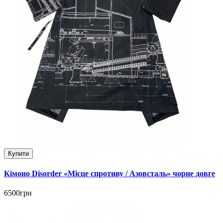
Купити
Кімоно Disorder «Місце спротиву / Азовсталь» чорне довге
6500грн