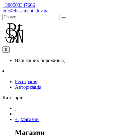
+380503347666
info@basement.kiev.ua
0
Ваш кошик порожній :(
Реєстрація
Авторизація
Категорії
+
-
Магазин
Магазин