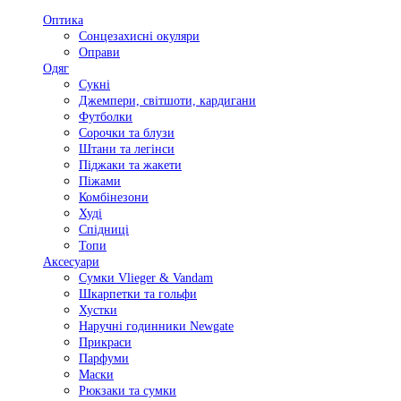
Оптика
Сонцезахисні окуляри
Оправи
Одяг
Сукні
Джемпери, світшоти, кардигани
Футболки
Сорочки та блузи
Штани та легінси
Піджаки та жакети
Піжами
Комбінезони
Худі
Спідниці
Топи
Аксесуари
Сумки Vlieger & Vandam
Шкарпетки та гольфи
Хустки
Наручні годинники Newgate
Прикраси
Парфуми
Маски
Рюкзаки та сумки