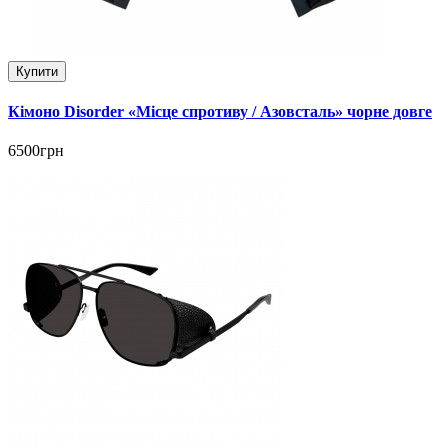
Купити
Кімоно Disorder «Місце спротиву / Азовсталь» чорне довге
6500грн