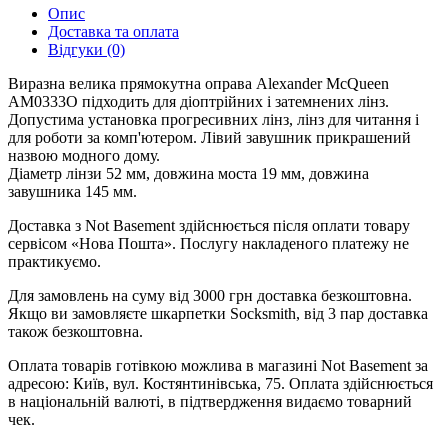
Опис
Доставка та оплата
Відгуки (0)
Виразна велика прямокутна оправа Alexander McQueen
AM0333O підходить для діоптрійних і затемнених лінз.
Допустима установка прогресивних лінз, лінз для читання і
для роботи за комп'ютером. Лівий завушник прикрашений
назвою модного дому.
Діаметр лінзи 52 мм, довжина моста 19 мм, довжина
завушника 145 мм.
Доставка з Not Basement здійснюється після оплати товару
сервісом «Нова Пошта». Послугу накладеного платежу не
практикуємо.
Для замовлень на суму від 3000 грн доставка безкоштовна.
Якщо ви замовляєте шкарпетки Socksmith, від 3 пар доставка
також безкоштовна.
Оплата товарів готівкою можлива в магазині Not Basement за
адресою: Київ, вул. Костянтинівська, 75. Оплата здійснюється
в національній валюті, в підтвердження видаємо товарний
чек.