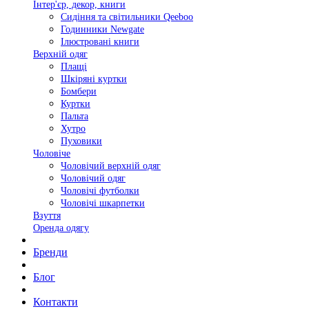
Інтер'єр, декор, книги
Сидіння та світильники Qeeboo
Годинники Newgate
Ілюстровані книги
Верхній одяг
Плащі
Шкіряні куртки
Бомбери
Куртки
Пальта
Хутро
Пуховики
Чоловіче
Чоловічий верхній одяг
Чоловічий одяг
Чоловічі футболки
Чоловічі шкарпетки
Взуття
Оренда одягу
Бренди
Блог
Контакти