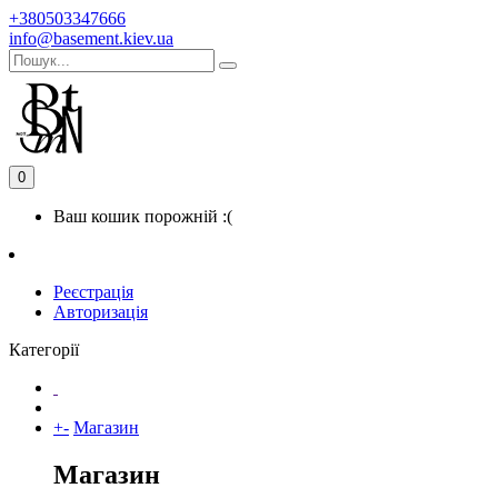
+380503347666
info@basement.kiev.ua
0
Ваш кошик порожній :(
Реєстрація
Авторизація
Категорії
+
-
Магазин
Магазин