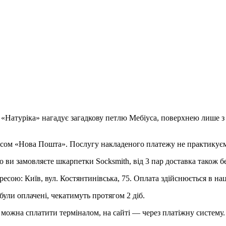
ї «Натуріка» нагадує загадкову петлю Мебіуса, поверхнею лише з
рвісом «Нова Пошта». Послугу накладеного платежу не практикує
о ви замовляєте шкарпетки Socksmith, від 3 пар доставка також б
ресою: Київ, вул. Костянтинівська, 75. Оплата здійснюється в на
були оплачені, чекатимуть протягом 2 діб.
можна сплатити терміналом, на сайті — через платіжну систему.