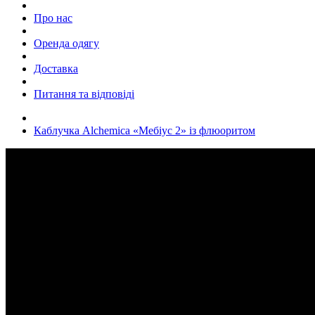
Про нас
Оренда одягу
Доставка
Питання та відповіді
Каблучка Alchemica «Мебіус 2» із флюоритом