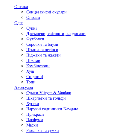
Оптика
Сонцезахисні окуляри
Оправи
Одяг
Сукні
Джемпери, світшоти, кардигани
Футболки
Сорочки та блузи
Штани та легінси
Піджаки та жакети
Піжами
Комбінезони
Худі
Спідниці
Топи
Аксесуари
Сумки Vlieger & Vandam
Шкарпетки та гольфи
Хустки
Наручні годинники Newgate
Прикраси
Парфуми
Маски
Рюкзаки та сумки