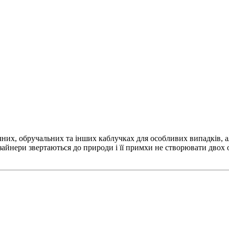
очних, обручальних та інших каблучках для особливих випадків,
 дизайнери звертаються до природи і її примхи не створювати дво