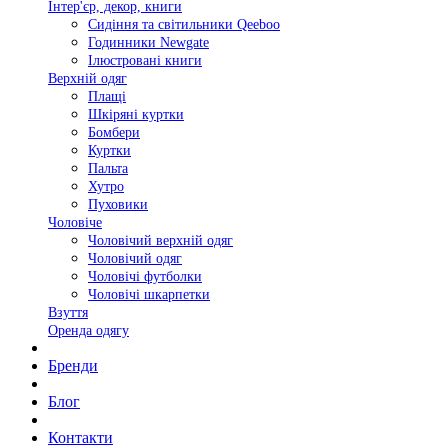
Інтер'єр, декор, книги
Сидіння та світильники Qeeboo
Годинники Newgate
Ілюстровані книги
Верхній одяг
Плащі
Шкіряні куртки
Бомбери
Куртки
Пальта
Хутро
Пуховики
Чоловіче
Чоловічий верхній одяг
Чоловічий одяг
Чоловічі футболки
Чоловічі шкарпетки
Взуття
Оренда одягу
Бренди
Блог
Контакти