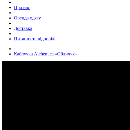
Про нас
Оренда одягу
Доставка
Питання та відповіді
Каблучка Alchemica «Обличчя»