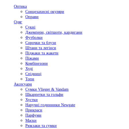
Оптика
Сонцезахисні окуляри
Оправи
Одяг
Сукні
Джемпери, світшоти, кардигани
Футболки
Сорочки та блузи
Штани та легінси
Піджаки та жакети
Піжами
Комбінезони
Худі
Спідниці
Топи
Аксесуари
Сумки Vlieger & Vandam
Шкарпетки та гольфи
Хустки
Наручні годинники Newgate
Прикраси
Парфуми
Маски
Рюкзаки та сумки