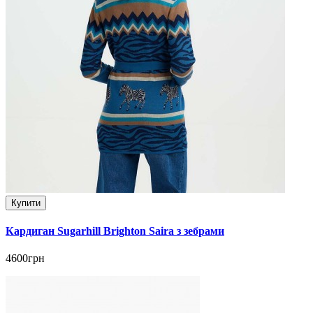
Купити
Кардиган Sugarhill Brighton Saira з зебрами
4600грн