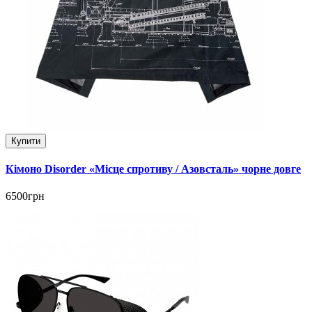
Купити
Кімоно Disorder «Місце спротиву / Азовсталь» чорне довге
6500грн