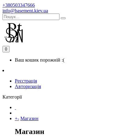
+380503347666
info@basement.kiev.ua
0
Ваш кошик порожній :(
Реєстрація
Авторизація
Категорії
+
-
Магазин
Магазин