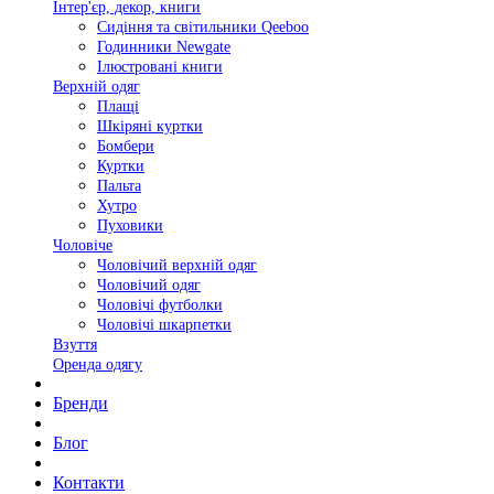
Інтер'єр, декор, книги
Сидіння та світильники Qeeboo
Годинники Newgate
Ілюстровані книги
Верхній одяг
Плащі
Шкіряні куртки
Бомбери
Куртки
Пальта
Хутро
Пуховики
Чоловіче
Чоловічий верхній одяг
Чоловічий одяг
Чоловічі футболки
Чоловічі шкарпетки
Взуття
Оренда одягу
Бренди
Блог
Контакти