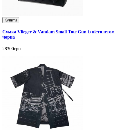
Купити
Сумка Vlieger & Vandam Small Tote Gun із пістолетом
чорна
28300грн