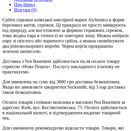
Про бренд
Відгуки (0)
Срібні сережки київської ювелірної марки Alchemica в формі
березових квітів, сережок. Ці прикраси не просто мімікрують
під природу, але виготовлені за формою справжніх сережок,
тому жодна пара в точності не повторює іншу. Можна вибрати
пару зі світлого або чорненого срібла, а можна скомбінувати
два різнокольорових вироби. Чорна версія прикрашена
зеленою шпінеллю.
Доставка з Not Basement здійснюється після оплати товару
сервісом «Нова Пошта». Послугу накладеного платежу не
практикуємо.
Для замовлень на суму від 3000 грн доставка безкоштовна.
Якщо ви замовляєте шкарпетки Socksmith, від 3 пар доставка
також безкоштовна.
Оплата товарів готівкою можлива в магазині Not Basement за
адресою: Київ, вул. Костянтинівська, 75. Оплата здійснюється
в національній валюті, в підтвердження видаємо товарний
чек.
Для самовивозу рекомендуємо відкласти товари. Товари, які