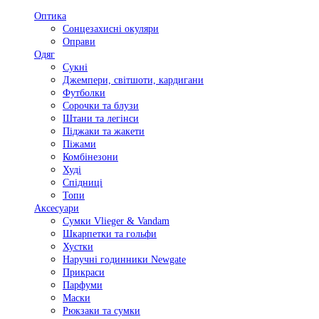
Оптика
Сонцезахисні окуляри
Оправи
Одяг
Сукні
Джемпери, світшоти, кардигани
Футболки
Сорочки та блузи
Штани та легінси
Піджаки та жакети
Піжами
Комбінезони
Худі
Спідниці
Топи
Аксесуари
Сумки Vlieger & Vandam
Шкарпетки та гольфи
Хустки
Наручні годинники Newgate
Прикраси
Парфуми
Маски
Рюкзаки та сумки