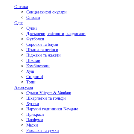
Оптика
Сонцезахисні окуляри
Оправи
Одяг
Сукні
Джемпери, світшоти, кардигани
Футболки
Сорочки та блузи
Штани та легінси
Піджаки та жакети
Піжами
Комбінезони
Худі
Спідниці
Топи
Аксесуари
Сумки Vlieger & Vandam
Шкарпетки та гольфи
Хустки
Наручні годинники Newgate
Прикраси
Парфуми
Маски
Рюкзаки та сумки