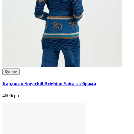
Купити
Кардиган Sugarhill Brighton Saira з зебрами
4600грн