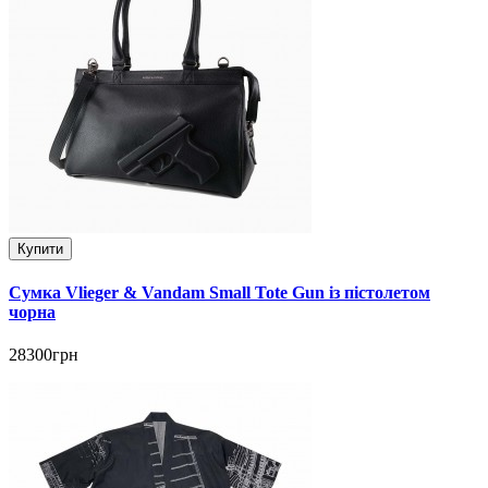
Купити
Сумка Vlieger & Vandam Small Tote Gun із пістолетом
чорна
28300грн