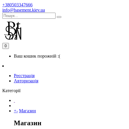
+380503347666
info@basement.kiev.ua
0
Ваш кошик порожній :(
Реєстрація
Авторизація
Категорії
+
-
Магазин
Магазин