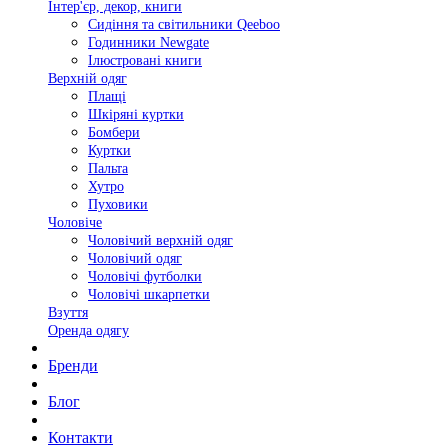
Інтер'єр, декор, книги
Сидіння та світильники Qeeboo
Годинники Newgate
Ілюстровані книги
Верхній одяг
Плащі
Шкіряні куртки
Бомбери
Куртки
Пальта
Хутро
Пуховики
Чоловіче
Чоловічий верхній одяг
Чоловічий одяг
Чоловічі футболки
Чоловічі шкарпетки
Взуття
Оренда одягу
Бренди
Блог
Контакти