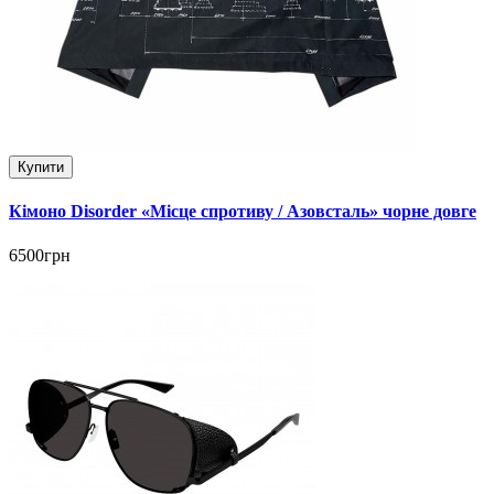
Купити
Кімоно Disorder «Місце спротиву / Азовсталь» чорне довге
6500грн