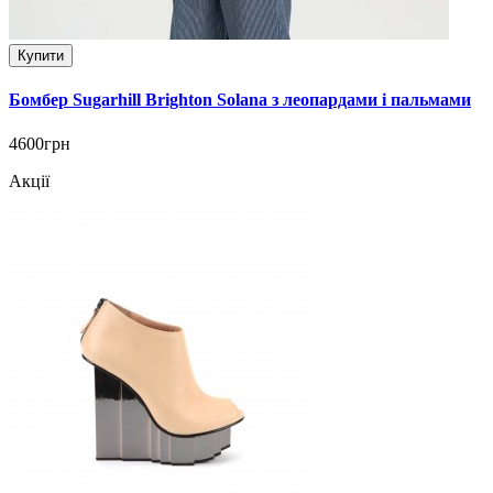
Купити
Бомбер Sugarhill Brighton Solana з леопардами і пальмами
4600грн
Акції