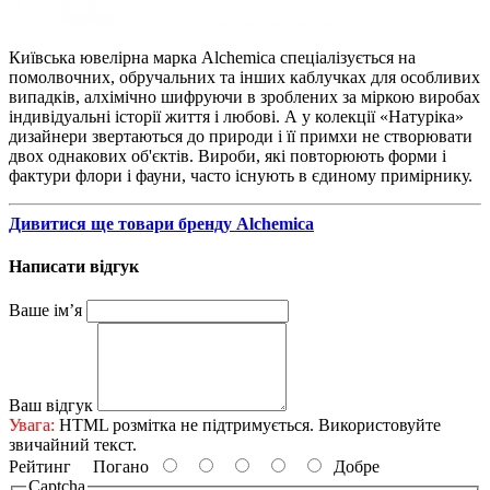
Київська ювелірна марка Alchemica спеціалізується на
помолвочних, обручальних та інших каблучках для особливих
випадків, алхімічно шифруючи в зроблених за міркою виробах
індивідуальні історії життя і любові. А у колекції «Натуріка»
дизайнери звертаються до природи і її примхи не створювати
двох однакових об'єктів. Вироби, які повторюють форми і
фактури флори і фауни, часто існують в єдиному примірнику.
Дивитися ще товари бренду Alchemica
Написати відгук
Ваше ім’я
Ваш відгук
Увага:
HTML розмітка не підтримується. Використовуйте
звичайний текст.
Рейтинг
Погано
Добре
Captcha