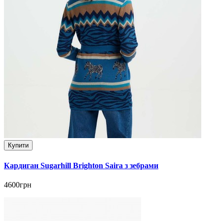
Купити
Кардиган Sugarhill Brighton Saira з зебрами
4600грн