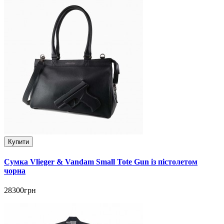
Купити
Сумка Vlieger & Vandam Small Tote Gun із пістолетом
чорна
28300грн