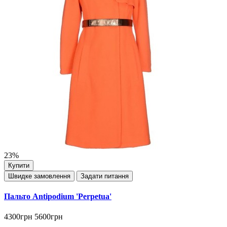
23%
Купити
Швидке замовлення
Задати питання
Пальто Antipodium 'Perpetua'
4300грн
5600грн