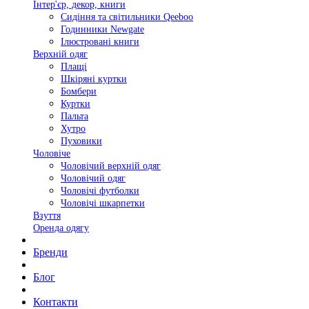
Інтер'єр, декор, книги
Сидіння та світильники Qeeboo
Годинники Newgate
Ілюстровані книги
Верхній одяг
Плащі
Шкіряні куртки
Бомбери
Куртки
Пальта
Хутро
Пуховики
Чоловіче
Чоловічий верхній одяг
Чоловічий одяг
Чоловічі футболки
Чоловічі шкарпетки
Взуття
Оренда одягу
Бренди
Блог
Контакти