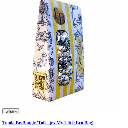
Купити
Торба Be-Bougie 'Toile' (ex My Little Eco Bag)