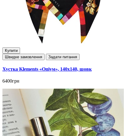
Купити
Швидке замовлення
Задати питання
Хустка Klements «Опіум», 140x140, шовк
6400грн