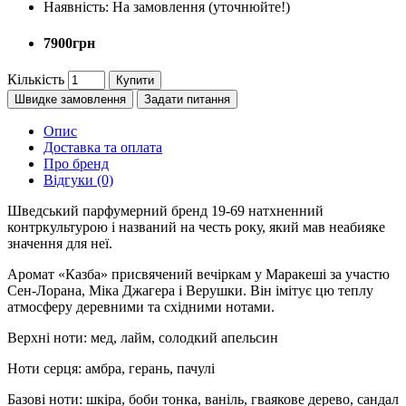
Наявність:
На замовлення (уточнюйте!)
7900грн
Кількість
Купити
Швидке замовлення
Задати питання
Опис
Доставка та оплата
Про бренд
Відгуки (0)
Шведський парфумерний бренд 19-69 натхненний
контркультурою і названий на честь року, який мав неабияке
значення для неї.
Аромат «Казба» присвячений вечіркам у Маракеші за участю
Сен-Лорана, Міка Джагера і Верушки. Він імітує цю теплу
атмосферу деревними та східними нотами.
Верхні ноти: мед, лайм, солодкий апельсин
Ноти серця: амбра, герань, пачулі
Базові ноти: шкіра, боби тонка, ваніль, гваякове дерево, сандал