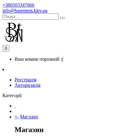
+380503347666
info@basement.kiev.ua
0
Ваш кошик порожній :(
Реєстрація
Авторизація
Категорії
+
-
Магазин
Магазин