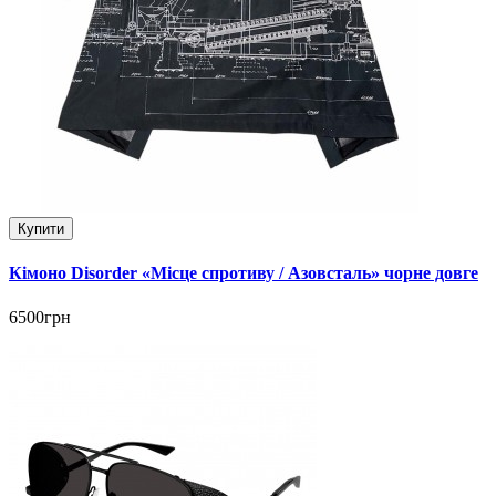
Купити
Кімоно Disorder «Місце спротиву / Азовсталь» чорне довге
6500грн