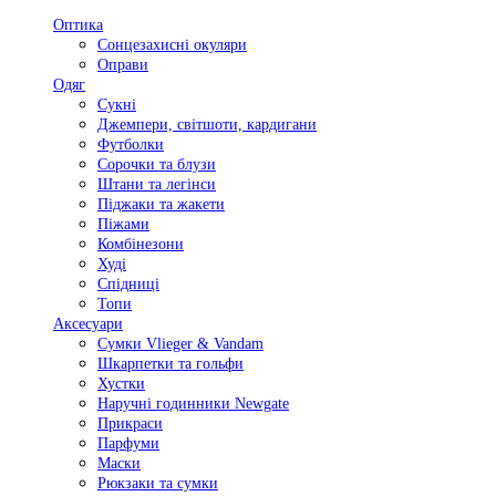
Оптика
Сонцезахисні окуляри
Оправи
Одяг
Сукні
Джемпери, світшоти, кардигани
Футболки
Сорочки та блузи
Штани та легінси
Піджаки та жакети
Піжами
Комбінезони
Худі
Спідниці
Топи
Аксесуари
Сумки Vlieger & Vandam
Шкарпетки та гольфи
Хустки
Наручні годинники Newgate
Прикраси
Парфуми
Маски
Рюкзаки та сумки