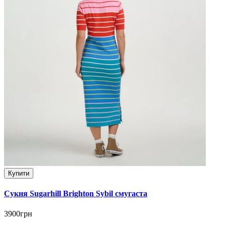
Купити
Сукня Sugarhill Brighton Sybil смугаста
3900грн