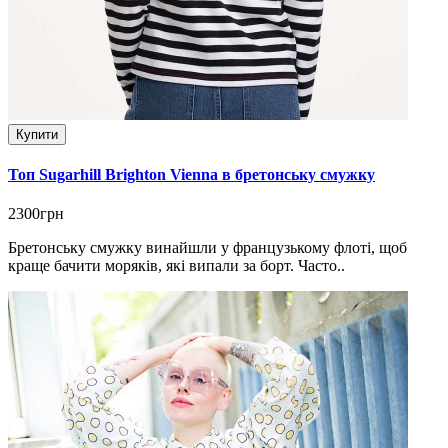
Купити
Топ Sugarhill Brighton Vienna в бретонську смужку
2300грн
Бретонську смужку винайшли у французькому флоті, щоб
краще бачити моряків, які випали за борт. Часто..