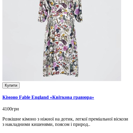
Купити
Кімоно Fable England «Квіткова гравюра»
4100грн
Розкішне кімоно з ніжної на дотик, легкої преміальної віскози
з накладними кишенями, поясом і природ..