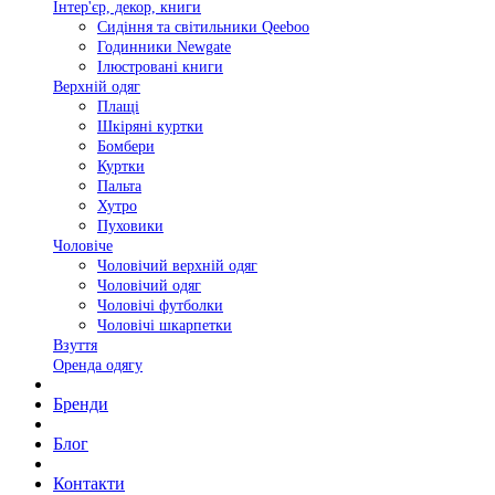
Інтер'єр, декор, книги
Сидіння та світильники Qeeboo
Годинники Newgate
Ілюстровані книги
Верхній одяг
Плащі
Шкіряні куртки
Бомбери
Куртки
Пальта
Хутро
Пуховики
Чоловіче
Чоловічий верхній одяг
Чоловічий одяг
Чоловічі футболки
Чоловічі шкарпетки
Взуття
Оренда одягу
Бренди
Блог
Контакти