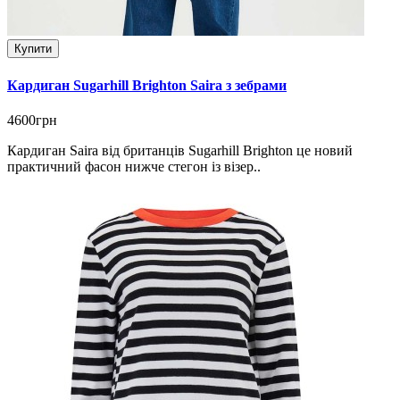
Купити
Кардиган Sugarhill Brighton Saira з зебрами
4600грн
Кардиган Saira від британців Sugarhill Brighton це новий
практичний фасон нижче стегон із візер..