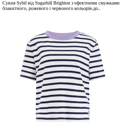
Сукня Sybil від Sugarhill Brighton з ефектними смужками
блакитного, рожевого і червоного кольорів.до..