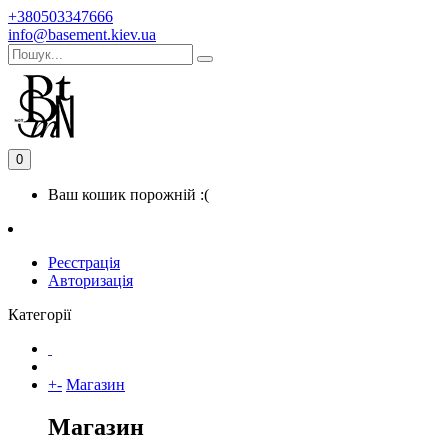
+380503347666
info@basement.kiev.ua
0
Ваш кошик порожній :(
Реєстрація
Авторизація
Категорії
+
-
Магазин
Магазин