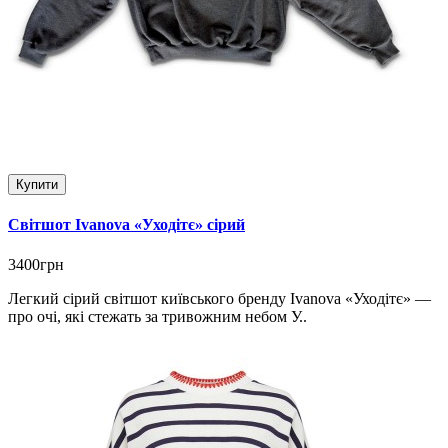
Купити
Світшот Ivanova «Уходітє» сірий
3400грн
Легкий сірий світшот київського бренду Ivanova «Уходітє» —
про очі, які стежать за тривожним небом У..