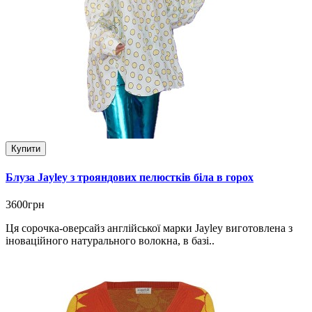
Купити
Блуза Jayley з трояндових пелюстків біла в горох
3600грн
Ця сорочка-оверсайз англійської марки Jayley виготовлена з
іноваційного натурального волокна, в базі..