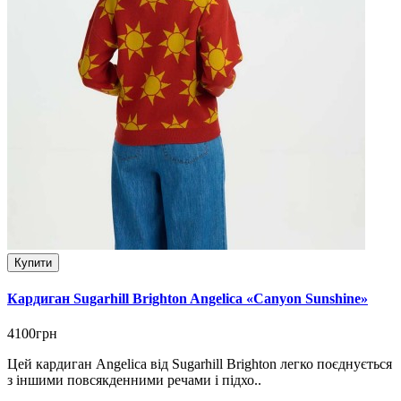
Купити
Кардиган Sugarhill Brighton Angelica «Canyon Sunshine»
4100грн
Цей кардиган Angelica від Sugarhill Brighton легко поєднується
з іншими повсякденними речами і підхо..