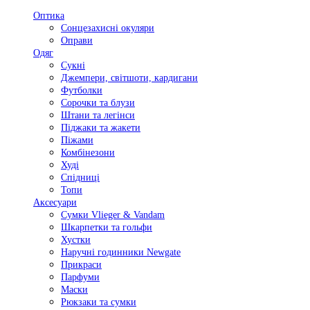
Оптика
Сонцезахисні окуляри
Оправи
Одяг
Сукні
Джемпери, світшоти, кардигани
Футболки
Сорочки та блузи
Штани та легінси
Піджаки та жакети
Піжами
Комбінезони
Худі
Спідниці
Топи
Аксесуари
Сумки Vlieger & Vandam
Шкарпетки та гольфи
Хустки
Наручні годинники Newgate
Прикраси
Парфуми
Маски
Рюкзаки та сумки