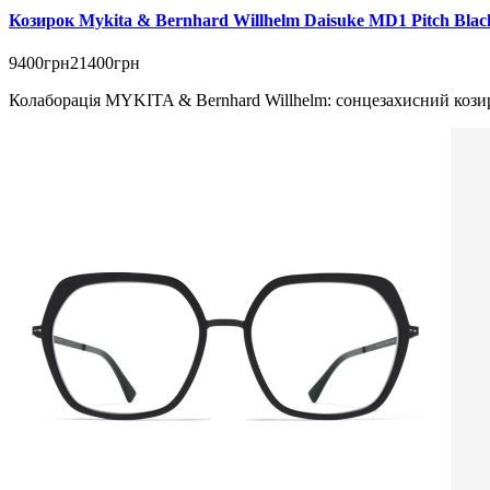
Козирок Mykita & Bernhard Willhelm Daisuke MD1 Pitch Blac
9400грн
21400грн
Колаборація MYKITA & Bernhard Willhelm: сонцезахисний козиро