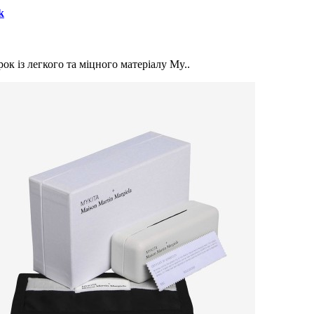
k
к із легкого та міцного матеріалу My..