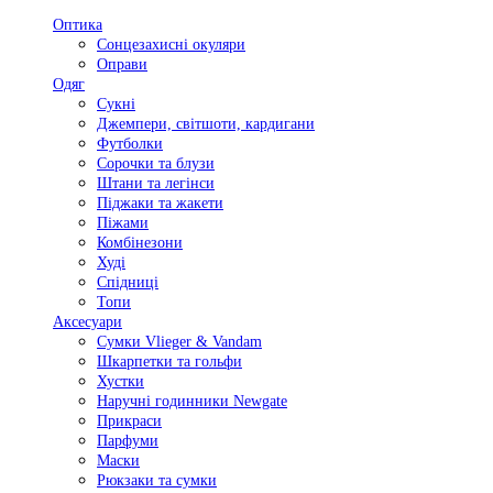
Оптика
Сонцезахисні окуляри
Оправи
Одяг
Сукні
Джемпери, світшоти, кардигани
Футболки
Сорочки та блузи
Штани та легінси
Піджаки та жакети
Піжами
Комбінезони
Худі
Спідниці
Топи
Аксесуари
Сумки Vlieger & Vandam
Шкарпетки та гольфи
Хустки
Наручні годинники Newgate
Прикраси
Парфуми
Маски
Рюкзаки та сумки