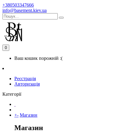
+380503347666
info@basement.kiev.ua
0
Ваш кошик порожній :(
Реєстрація
Авторизація
Категорії
+
-
Магазин
Магазин