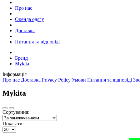
Про нас
Оренда одягу
Доставка
Питання та відповіді
Бренд
Mykita
Інформація
Про нас
Доставка
Privacy Policy
Умови
Питання та відповіді
Зв
Mykita
Сортування:
Показати: