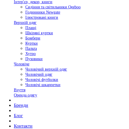
Інтер'єр, декор, книги
Сидіння та світильники Qeeboo
Годинники Newgate
Ілюстровані книги
Верхній одяг
Плащі
Шкіряні куртки
Бомбери
Куртки
Пальта
Хутро
Пуховики
Чоловіче
Чоловічий верхній одяг
Чоловічий одяг
Чоловічі футболки
Чоловічі шкарпетки
Взуття
Оренда одягу
Бренди
Блог
Контакти