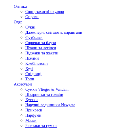
Оптика
Сонцезахисні окуляри
Оправи
Одяг
Сукні
Джемпери, світшоти, кардигани
Футболки
Сорочки та блузи
Штани та легінси
Піджаки та жакети
Піжами
Комбінезони
Худі
Спідниці
Топи
Аксесуари
Сумки Vlieger & Vandam
Шкарпетки та гольфи
Хустки
Наручні годинники Newgate
Прикраси
Парфуми
Маски
Рюкзаки та сумки