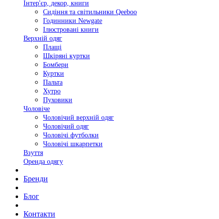
Інтер'єр, декор, книги
Сидіння та світильники Qeeboo
Годинники Newgate
Ілюстровані книги
Верхній одяг
Плащі
Шкіряні куртки
Бомбери
Куртки
Пальта
Хутро
Пуховики
Чоловіче
Чоловічий верхній одяг
Чоловічий одяг
Чоловічі футболки
Чоловічі шкарпетки
Взуття
Оренда одягу
Бренди
Блог
Контакти