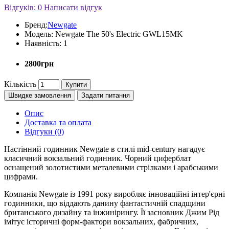
Відгуків: 0
Написати відгук
Бренд:
Newgate
Модель:
Newgate The 50's Electric GWL15MK
Наявність:
1
2800грн
Кількість
Купити
Швидке замовлення
Задати питання
Опис
Доставка та оплата
Відгуки (0)
Настінний годинник Newgate в стилі mid-century нагадує
класичний вокзальний годинник. Чорний циферблат
оснащений золотистими металевими стрілками і арабськими
цифрами.
Компанія Newgate із 1991 року виробляє інноваційні інтер'єрні
годинники, що віддають данину фантастичній спадщини
британського дизайну та інжинірингу. Її засновник Джим Рід
імітує історичні форм-фактори вокзальних, фабричних,