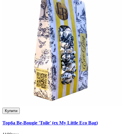
Купити
Торба Be-Bougie 'Toile' (ex My Little Eco Bag)