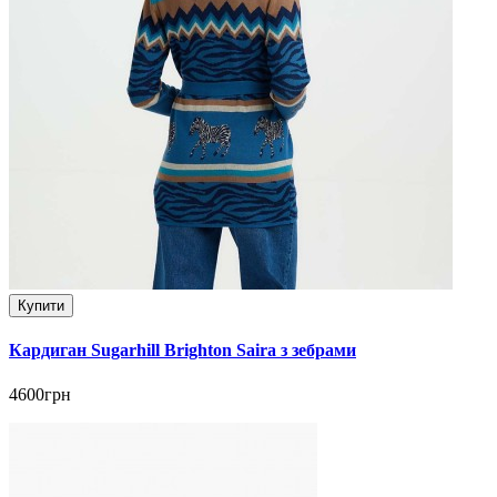
Купити
Кардиган Sugarhill Brighton Saira з зебрами
4600грн