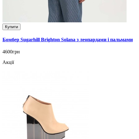
Купити
Бомбер Sugarhill Brighton Solana з леопардами і пальмами
4600грн
Акції