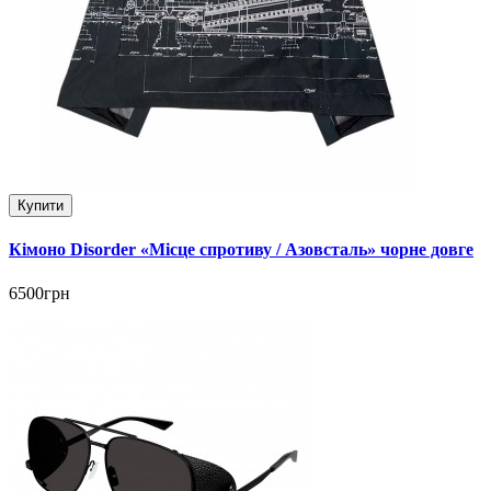
Купити
Кімоно Disorder «Місце спротиву / Азовсталь» чорне довге
6500грн