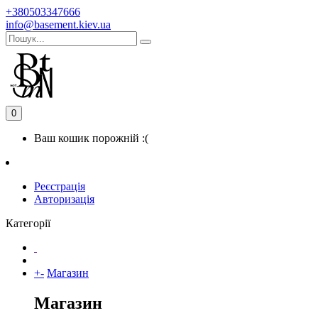
+380503347666
info@basement.kiev.ua
0
Ваш кошик порожній :(
Реєстрація
Авторизація
Категорії
+
-
Магазин
Магазин