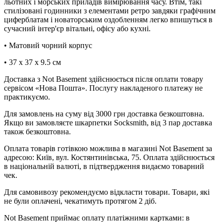
льотних і морських приладів вимірювання часу. Втім, такі
стилізовані годинники з елементами ретро завдяки графічним
циферблатам і новаторським оздобленням легко впишуться в
сучасний інтер'єр вітальні, офісу або кухні.
• Матовий чорний корпус
• 37 x 37 x 9.5 см
Доставка з Not Basement здійснюється після оплати товару
сервісом «Нова Пошта». Послугу накладеного платежу не
практикуємо.
Для замовлень на суму від 3000 грн доставка безкоштовна.
Якщо ви замовляєте шкарпетки Socksmith, від 3 пар доставка
також безкоштовна.
Оплата товарів готівкою можлива в магазині Not Basement за
адресою: Київ, вул. Костянтинівська, 75. Оплата здійснюється
в національній валюті, в підтвердження видаємо товарний
чек.
Для самовивозу рекомендуємо відкласти товари. Товари, які
не були оплачені, чекатимуть протягом 2 діб.
Not Basement приймає оплату платіжними картками: в