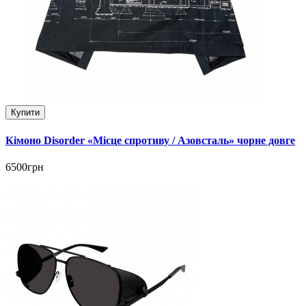
Купити
Кімоно Disorder «Місце спротиву / Азовсталь» чорне довге
6500грн