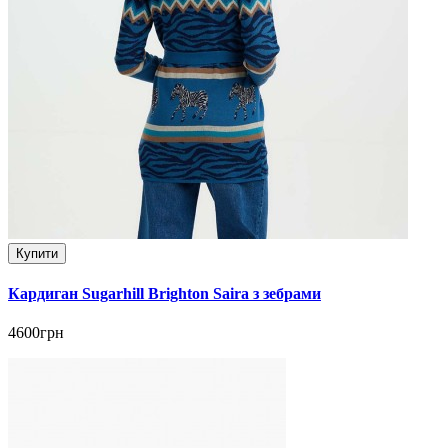
Купити
Кардиган Sugarhill Brighton Saira з зебрами
4600грн