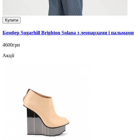
Купити
Бомбер Sugarhill Brighton Solana з леопардами і пальмами
4600грн
Акції