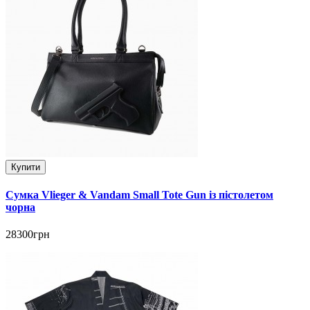
Купити
Сумка Vlieger & Vandam Small Tote Gun із пістолетом
чорна
28300грн