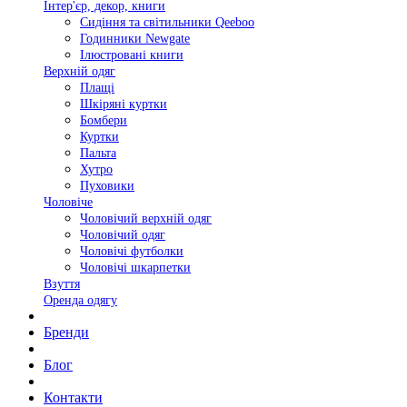
Інтер'єр, декор, книги
Сидіння та світильники Qeeboo
Годинники Newgate
Ілюстровані книги
Верхній одяг
Плащі
Шкіряні куртки
Бомбери
Куртки
Пальта
Хутро
Пуховики
Чоловіче
Чоловічий верхній одяг
Чоловічий одяг
Чоловічі футболки
Чоловічі шкарпетки
Взуття
Оренда одягу
Бренди
Блог
Контакти