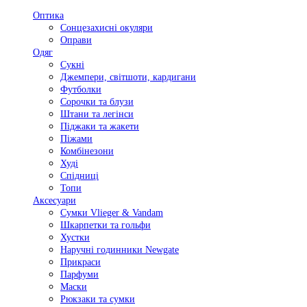
Оптика
Сонцезахисні окуляри
Оправи
Одяг
Сукні
Джемпери, світшоти, кардигани
Футболки
Сорочки та блузи
Штани та легінси
Піджаки та жакети
Піжами
Комбінезони
Худі
Спідниці
Топи
Аксесуари
Сумки Vlieger & Vandam
Шкарпетки та гольфи
Хустки
Наручні годинники Newgate
Прикраси
Парфуми
Маски
Рюкзаки та сумки