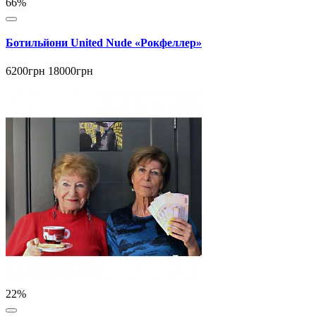
66%
Ботильйони United Nude «Рокфеллер»
6200грн
18000грн
22%