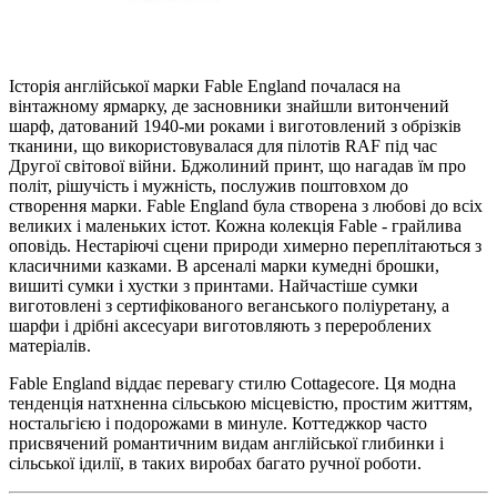
Історія англійської марки Fable England почалася на
вінтажному ярмарку, де засновники знайшли витончений
шарф, датований 1940-ми роками і виготовлений з обрізків
тканини, що використовувалася для пілотів RAF під час
Другої світової війни. Бджолиний принт, що нагадав їм про
політ, рішучість і мужність, послужив поштовхом до
створення марки. Fable England була створена з любові до всіх
великих і маленьких істот. Кожна колекція Fable - грайлива
оповідь. Нестаріючі сцени природи химерно переплітаються з
класичними казками. В арсеналі марки кумедні брошки,
вишиті сумки і хустки з принтами. Найчастіше сумки
виготовлені з сертифікованого веганського поліуретану, а
шарфи і дрібні аксесуари виготовляють з перероблених
матеріалів.
Fable England віддає перевагу стилю Cottagecore. Ця модна
тенденція натхненна сільською місцевістю, простим життям,
ностальгією і подорожами в минуле. Коттеджкор часто
присвячений романтичним видам англійської глибинки і
сільської ідилії, в таких виробах багато ручної роботи.