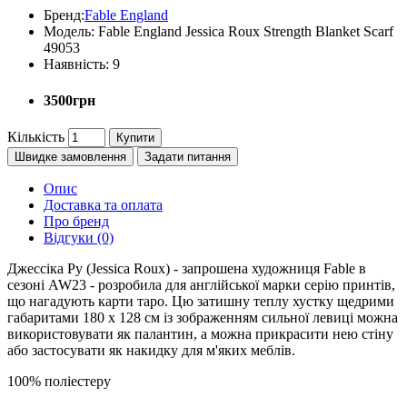
Бренд:
Fable England
Модель:
Fable England Jessica Roux Strength Blanket Scarf
49053
Наявність:
9
3500грн
Кількість
Купити
Швидке замовлення
Задати питання
Опис
Доставка та оплата
Про бренд
Відгуки (0)
Джессіка Ру (Jessica Roux) - запрошена художниця Fable в
сезоні AW23 - розробила для англійської марки серію принтів,
що нагадують карти таро. Цю затишну теплу хустку щедрими
габаритами 180 x 128 см із зображенням сильної левиці можна
використовувати як палантин, а можна прикрасити нею стіну
або застосувати як накидку для м'яких меблів.
100% поліестеру