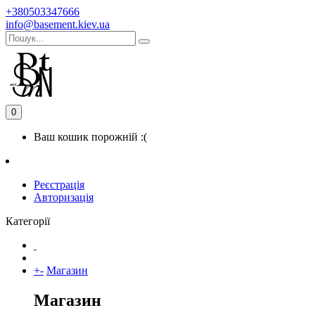
+380503347666
info@basement.kiev.ua
0
Ваш кошик порожній :(
Реєстрація
Авторизація
Категорії
+
-
Магазин
Магазин