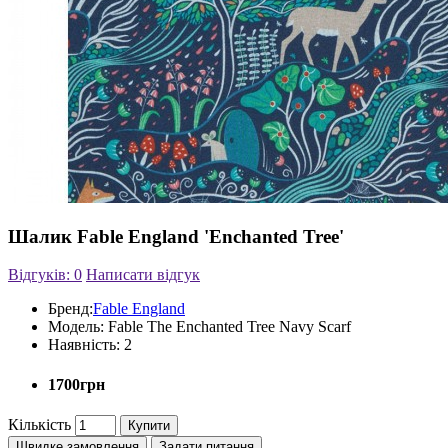
Шалик Fable England 'Enchanted Tree'
Відгуків: 0
Написати відгук
Бренд:
Fable England
Модель:
Fable The Enchanted Tree Navy Scarf
Наявність:
2
1700грн
Кількість
Купити
Швидке замовлення
Задати питання