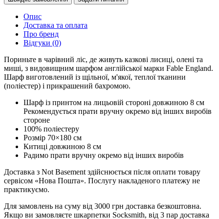
Опис
Доставка та оплата
Про бренд
Відгуки (0)
Пориньте в чарівний ліс, де живуть казкові лисиці, олені та
миші, з видовищним шарфом англійської марки Fable England.
Шарф виготовлений із щільної, м'якої, теплої тканини
(поліестер) і прикрашений бахромою.
Шарф із принтом на лицьовій стороні довжиною 8 см
Рекомендується прати вручну окремо від інших виробів
стороне
100% поліестеру
Розмір 70×180 см
Китиці довжиною 8 см
Радимо прати вручну окремо від інших виробів
Доставка з Not Basement здійснюється після оплати товару
сервісом «Нова Пошта». Послугу накладеного платежу не
практикуємо.
Для замовлень на суму від 3000 грн доставка безкоштовна.
Якщо ви замовляєте шкарпетки Socksmith, від 3 пар доставка