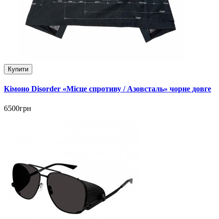
Купити
Кімоно Disorder «Місце спротиву / Азовсталь» чорне довге
6500грн