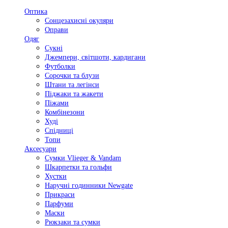
Оптика
Сонцезахисні окуляри
Оправи
Одяг
Сукні
Джемпери, світшоти, кардигани
Футболки
Сорочки та блузи
Штани та легінси
Піджаки та жакети
Піжами
Комбінезони
Худі
Спідниці
Топи
Аксесуари
Сумки Vlieger & Vandam
Шкарпетки та гольфи
Хустки
Наручні годинники Newgate
Прикраси
Парфуми
Маски
Рюкзаки та сумки