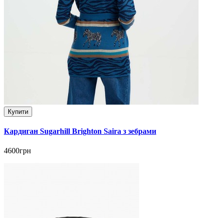
Купити
Кардиган Sugarhill Brighton Saira з зебрами
4600грн