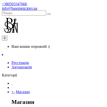
+380503347666
info@basement.kiev.ua
0
Ваш кошик порожній :(
Реєстрація
Авторизація
Категорії
+
-
Магазин
Магазин