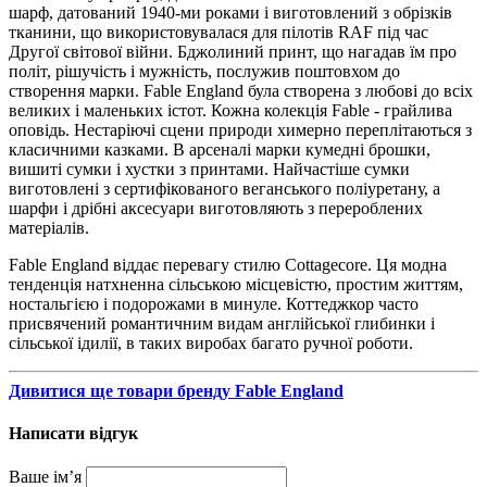
шарф, датований 1940-ми роками і виготовлений з обрізків
тканини, що використовувалася для пілотів RAF під час
Другої світової війни. Бджолиний принт, що нагадав їм про
політ, рішучість і мужність, послужив поштовхом до
створення марки. Fable England була створена з любові до всіх
великих і маленьких істот. Кожна колекція Fable - грайлива
оповідь. Нестаріючі сцени природи химерно переплітаються з
класичними казками. В арсеналі марки кумедні брошки,
вишиті сумки і хустки з принтами. Найчастіше сумки
виготовлені з сертифікованого веганського поліуретану, а
шарфи і дрібні аксесуари виготовляють з перероблених
матеріалів.
Fable England віддає перевагу стилю Cottagecore. Ця модна
тенденція натхненна сільською місцевістю, простим життям,
ностальгією і подорожами в минуле. Коттеджкор часто
присвячений романтичним видам англійської глибинки і
сільської ідилії, в таких виробах багато ручної роботи.
Дивитися ще товари бренду Fable England
Написати відгук
Ваше ім’я