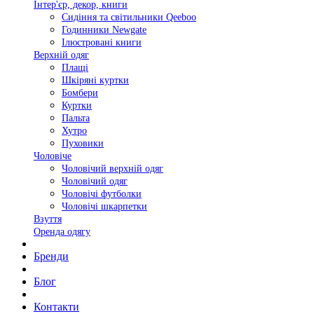
Інтер'єр, декор, книги
Сидіння та світильники Qeeboo
Годинники Newgate
Ілюстровані книги
Верхній одяг
Плащі
Шкіряні куртки
Бомбери
Куртки
Пальта
Хутро
Пуховики
Чоловіче
Чоловічий верхній одяг
Чоловічий одяг
Чоловічі футболки
Чоловічі шкарпетки
Взуття
Оренда одягу
Бренди
Блог
Контакти