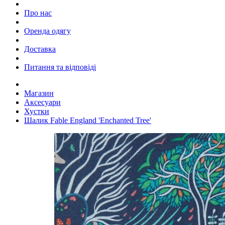
Про нас
Оренда одягу
Доставка
Питання та відповіді
Магазин
Аксесуари
Хустки
Шалик Fable England 'Enchanted Tree'