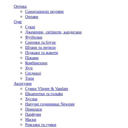
Оптика
Сонцезахисні окуляри
Оправи
Одяг
Сукні
Джемпери, світшоти, кардигани
Футболки
Сорочки та блузи
Штани та легінси
Піджаки та жакети
Піжами
Комбінезони
Худі
Спідниці
Топи
Аксесуари
Сумки Vlieger & Vandam
Шкарпетки та гольфи
Хустки
Наручні годинники Newgate
Прикраси
Парфуми
Маски
Рюкзаки та сумки