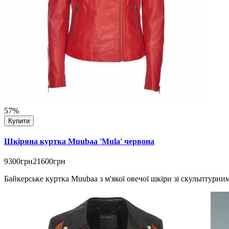
57%
Купити
Шкіряна куртка Muubaa 'Mula' червона
9300грн
21600грн
Байкерське куртка Muubaa з м'якої овечої шкіри зі скульптурн