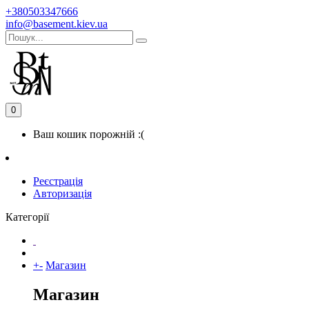
+380503347666
info@basement.kiev.ua
0
Ваш кошик порожній :(
Реєстрація
Авторизація
Категорії
+
-
Магазин
Магазин