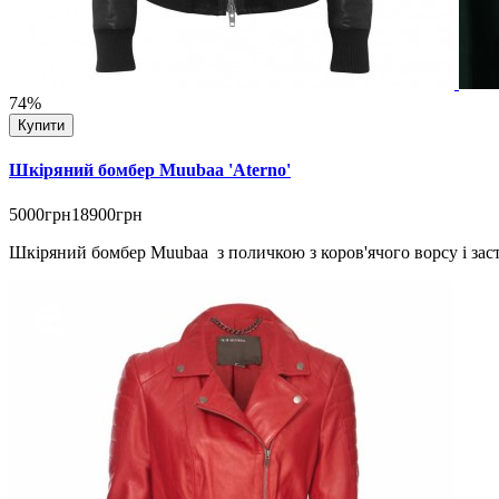
74%
Купити
Шкіряний бомбер Muubaa 'Aterno'
5000грн
18900грн
Шкіряний бомбер Muubaa з поличкою з коров'ячого ворсу і засті