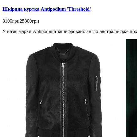
Шкіряна куртка Antipodium 'Threshold'
8100грн
25300грн
У назві марки Antipodium зашифровано англо-австралійське похо