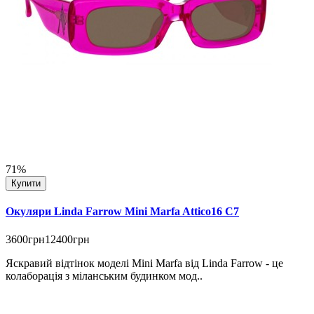
71%
Купити
Окуляри Linda Farrow Mini Marfa Attico16 C7
3600грн
12400грн
Яскравий відтінок моделі Mini Marfa від Linda Farrow - це
колаборація з міланським будинком мод..