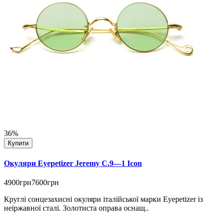
36%
Купити
Окуляри Eyepetizer Jeremy C.9—1 Icon
4900грн
7600грн
Круглі сонцезахисні окуляри італійської марки Eyepetizer із
неіржавної сталі. Золотиста оправа оснащ..