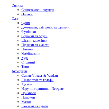
Оптика
Сонцезахисні окуляри
Оправи
Одяг
Сукні
Джемпери, світшоти, кардигани
Футболки
Сорочки та блузи
Штани та легінси
Піджаки та жакети
Піжами
Комбінезони
Худі
Спідниці
Топи
Аксесуари
Сумки Vlieger & Vandam
Шкарпетки та гольфи
Хустки
Наручні годинники Newgate
Прикраси
Парфуми
Маски
Рюкзаки та сумки