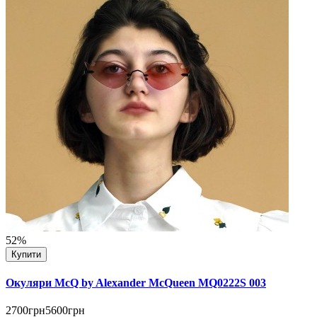
52%
Купити
Окуляри McQ by Alexander McQueen MQ0222S 003
2700грн
5600грн