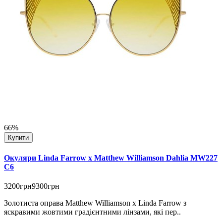
66%
Купити
Окуляри Linda Farrow x Matthew Williamson Dahlia MW227
C6
3200грн
9300грн
Золотиста оправа Matthew Williamson x Linda Farrow з
яскравими жовтими градієнтними лінзами, які пер..