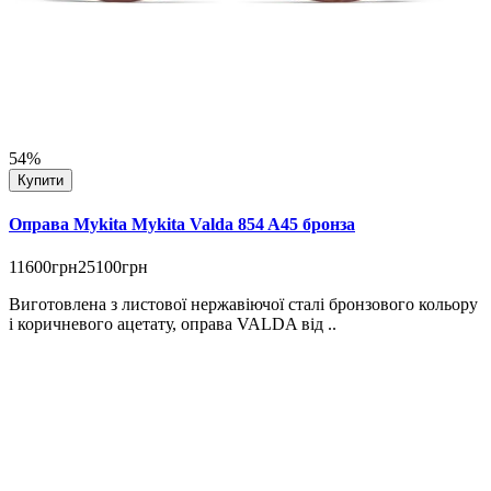
54%
Купити
Оправа Mykita Mykita Valda 854 A45 бронза
11600грн
25100грн
Виготовлена з листової нержавіючої сталі бронзового кольору
і коричневого ацетату, оправа VALDA від ..