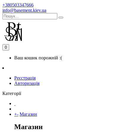
+380503347666
info@basement.kiev.ua
0
Ваш кошик порожній :(
Реєстрація
Авторизація
Категорії
+
-
Магазин
Магазин