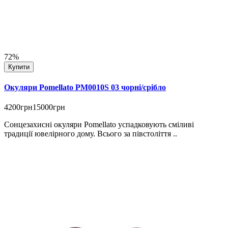
72%
Купити
Окуляри Pomellato PM0010S 03 чорні/срібло
4200грн
15000грн
Сонцезахисні окуляри Pomellato успадковують сміливі
традиції ювелірного дому. Всього за півстоліття ..