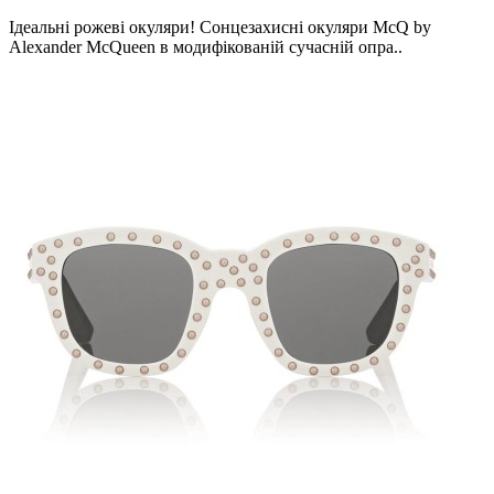
Ідеальні рожеві окуляри! Сонцезахисні окуляри McQ by
Alexander McQueen в модифікованій сучасній опра..