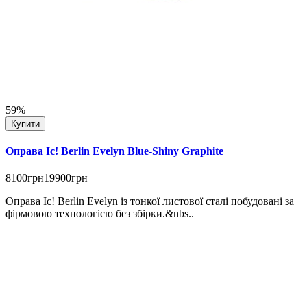
59%
Купити
Оправа Ic! Berlin Evelyn Blue-Shiny Graphite
8100грн
19900грн
Оправа Ic! Berlin Evelyn із тонкої листової сталі побудовані за
фірмовою технологією без збірки.&nbs..