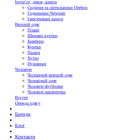
Інтер'єр, декор, книги
Сидіння та світильники Qeeboo
Годинники Newgate
Ілюстровані книги
Верхній одяг
Плащі
Шкіряні куртки
Бомбери
Куртки
Пальта
Хутро
Пуховики
Чоловіче
Чоловічий верхній одяг
Чоловічий одяг
Чоловічі футболки
Чоловічі шкарпетки
Взуття
Оренда одягу
Бренди
Блог
Контакти