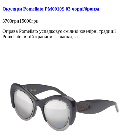
Окуляри Pomellato PM0010S 03 чорні/бронза
3700грн
15000грн
Оправа Pomellato успадковує сміливі ювелірні традиції
Pomellato: в ній крапани — лапки, як..